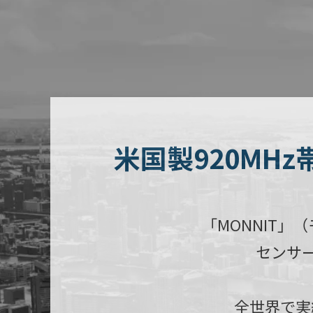
米国製920MH
「MONNIT
センサ
全世界で実