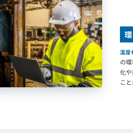
環
温度
の環
化や
こと