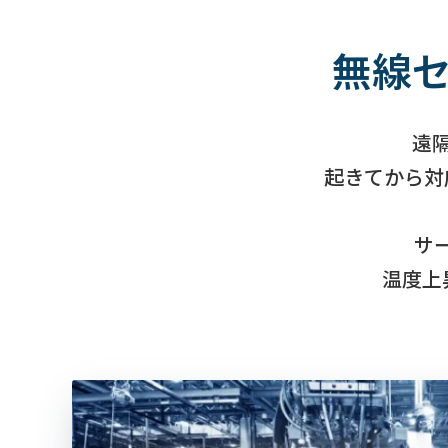
無線
遠
起きてから対
サ
温度上