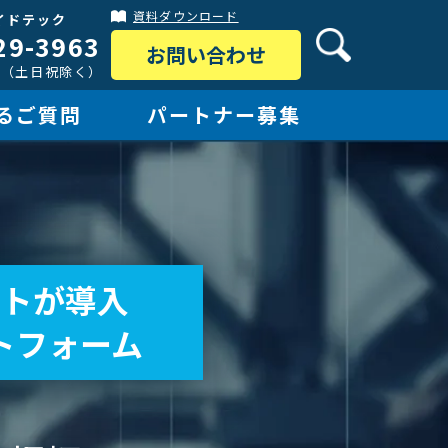
資料ダウンロード
イドテック
29-3963
お問い合わせ
:30（土日祝除く）
るご質問
パートナー募集
ントが導入
トフォーム