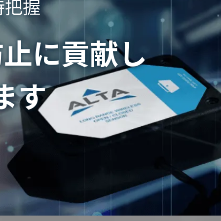
時把握
防止に貢献し
ます