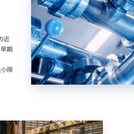
の近
を早期
最小限