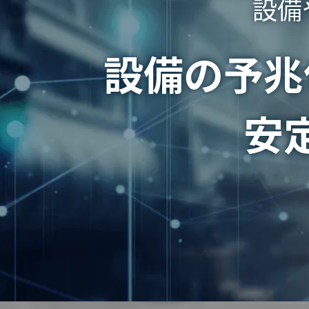
設備
設備の予兆
安