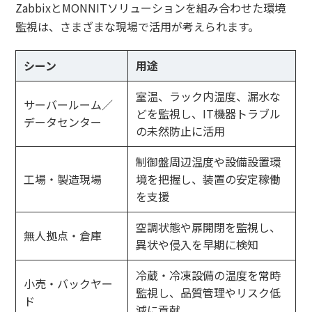
ZabbixとMONNITソリューションを組み合わせた環境
監視は、さまざまな現場で活用が考えられます。
シーン
用途
室温、ラック内温度、漏水な
サーバールーム／
どを監視し、IT機器トラブル
データセンター
の未然防止に活用
制御盤周辺温度や設備設置環
工場・製造現場
境を把握し、装置の安定稼働
を支援
空調状態や扉開閉を監視し、
無人拠点・倉庫
異状や侵入を早期に検知
冷蔵・冷凍設備の温度を常時
小売・バックヤー
監視し、品質管理やリスク低
ド
減に貢献