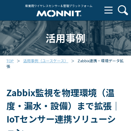
産業用ワイヤレスセンサー & 管理プラットフォーム
活用事例
TOP
活用事例（ユースケース）
Zabbix連携・環境データ拡
＞
＞
張
Zabbix監視を物理環境（温
度・漏水・設備）まで拡張｜
IoTセンサー連携ソリューシ