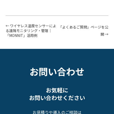
←
ワイヤレス温度センサーによ
投
「よくあるご質問」ページを公
る遠隔モニタリング・管理｜
稿
開
→
「MONNIT」活用例
ナ
ビ
ゲ
ー
お問い合わせ
シ
ョ
ン
お気軽に
お問い合わせください
お見積りや導入のご相談は