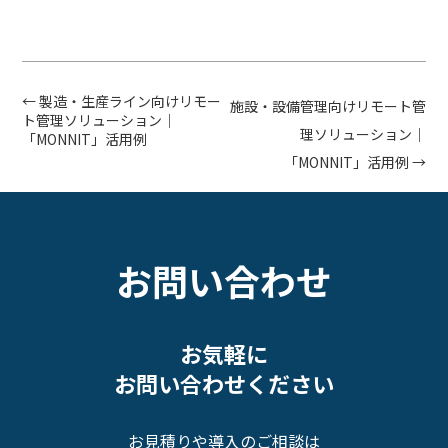
←
製造・生産ライン向けリモー
投
施設・設備管理向けリモート管
ト管理ソリューション｜
稿
理ソリューション｜
「MONNIT」活用例
ナ
「MONNIT」活用例
→
ビ
ゲ
ー
お問い合わせ
シ
ョ
ン
お気軽に
お問い合わせください
お見積りや導入のご相談は