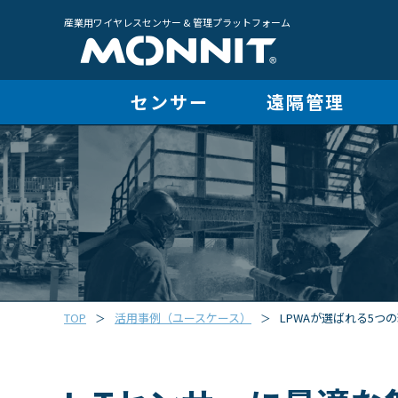
産業用ワイヤレスセンサー & 管理プラットフォーム
センサー
遠隔管理
TOP
活用事例（ユースケース）
LPWAが選ばれる5つ
＞
＞