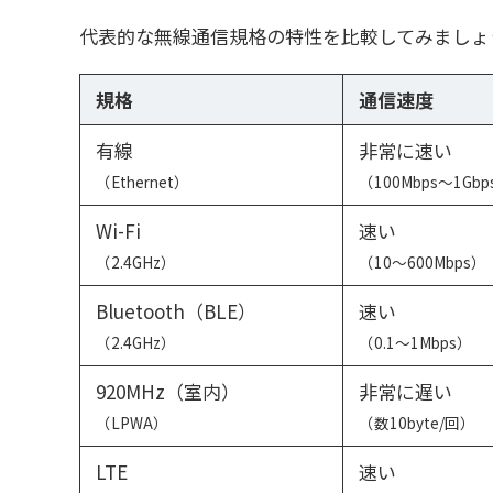
代表的な無線通信規格の特性を比較してみましょ
規格
通信速度
有線
非常に速い
（Ethernet）
（100Mbps〜1Gbp
Wi-Fi
速い
（2.4GHz）
（10〜600Mbps）
Bluetooth（BLE）
速い
（2.4GHz）
（0.1〜1Mbps）
920MHz（室内）
非常に遅い
（LPWA）
（数10byte/回）
LTE
速い