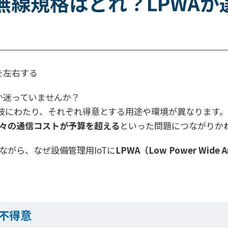
な無線規格はどれ？LPWAが
を左右する
か迷っていませんか？
…選択肢は多岐にわたり、それぞれ得意とする用途や環境が異なりま
々の通信コストが予算を超える
といった問題につながりか
がら、なぜ設備管理用IoTに
LPWA（Low Power Wide A
不得意