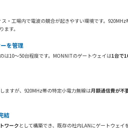
z帯は、オフィス・工場内で電波の競合が起きやすい環境です。92
ります。
サーを管理
は10〜50台程度です。MONNITのゲートウェイは
1台で
生しますが、920MHz帯の特定小電力無線は
月額通信費が不
完結
トワーク
として構築でき、既存の社内LANにゲートウェイ