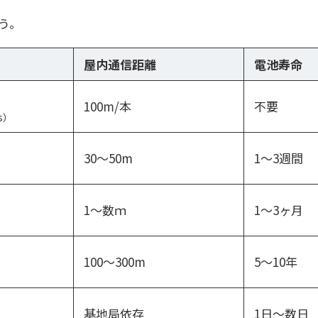
う。
屋内通信距離
電池寿命
100m/本
不要
s）
30〜50m
1〜3週間
1～数ｍ
1〜3ヶ月
100〜300m
5〜10年
基地局依存
1日〜数日