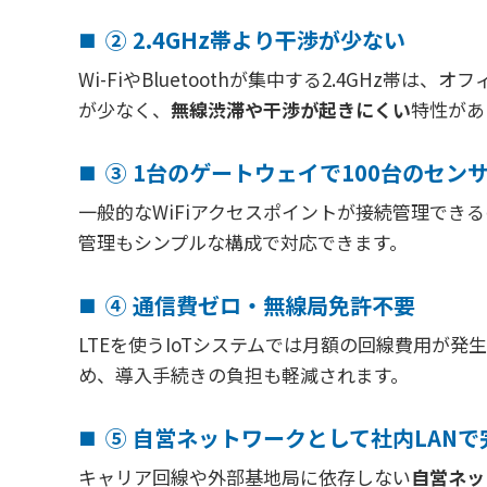
② 2.4GHz帯より干渉が少ない
Wi-FiやBluetoothが集中する2.4GH
が少なく、
無線渋滞や干渉が起きにくい
特性があ
③ 1台のゲートウェイで100台のセン
一般的なWiFiアクセスポイントが接続管理できるの
管理もシンプルな構成で対応できます。
④ 通信費ゼロ・無線局免許不要
LTEを使うIoTシステムでは月額の回線費用が発
め、導入手続きの負担も軽減されます。
⑤ 自営ネットワークとして社内LANで
キャリア回線や外部基地局に依存しない
自営ネッ