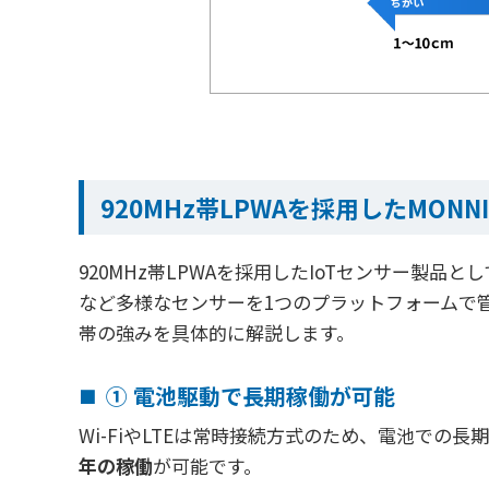
920MHz帯LPWAを採用したMONN
920MHz帯LPWAを採用したIoTセンサー製品と
など多様なセンサーを1つのプラットフォームで管
帯の強みを具体的に解説します。
① 電池駆動で長期稼働が可能
Wi-FiやLTEは常時接続方式のため、電池での長
年の稼働
が可能です。