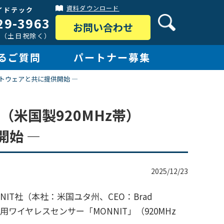
資料ダウンロード
イドテック
29-3963
お問い合わせ
:30（土日祝除く）
るご質問
パートナー募集
フトウェアと共に提供開始 ―
（米国製920MHz帯）
開始 ―
2025/12/23
T社（本社：米国ユタ州、CEO：Brad
ワイヤレスセンサー「MONNIT」（920MHz