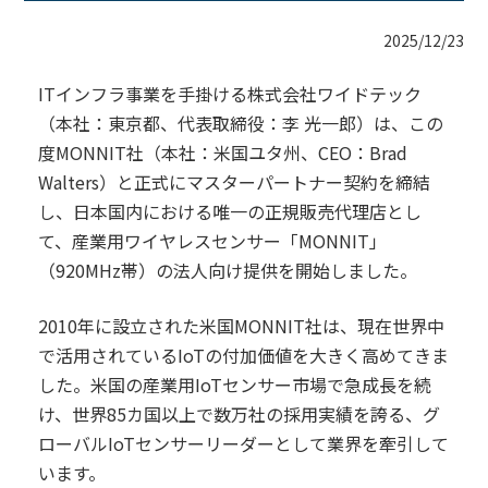
2025/12/23
ITインフラ事業を手掛ける株式会社ワイドテック
（本社：東京都、代表取締役：李 光一郎）は、この
度MONNIT社（本社：米国ユタ州、CEO：Brad
Walters）と正式にマスターパートナー契約を締結
し、日本国内における唯一の正規販売代理店とし
て、産業用ワイヤレスセンサー「MONNIT」
（920MHz帯）の法人向け提供を開始しました。
2010年に設立された米国MONNIT社は、現在世界中
で活用されているIoTの付加価値を大きく高めてきま
した。米国の産業用IoTセンサー市場で急成長を続
け、世界85カ国以上で数万社の採用実績を誇る、グ
ローバルIoTセンサーリーダーとして業界を牽引して
います。