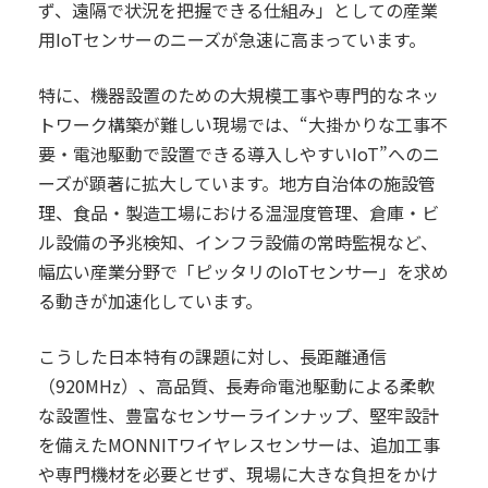
ず、遠隔で状況を把握できる仕組み」としての産業
用IoTセンサーのニーズが急速に高まっています。
特に、機器設置のための大規模工事や専門的なネッ
トワーク構築が難しい現場では、“大掛かりな工事不
要・電池駆動で設置できる導入しやすいIoT”へのニ
ーズが顕著に拡大しています。地方自治体の施設管
理、食品・製造工場における温湿度管理、倉庫・ビ
ル設備の予兆検知、インフラ設備の常時監視など、
幅広い産業分野で「ピッタリのIoTセンサー」を求め
る動きが加速化しています。
こうした日本特有の課題に対し、長距離通信
（920MHz）、高品質、長寿命電池駆動による柔軟
な設置性、豊富なセンサーラインナップ、堅牢設計
を備えたMONNITワイヤレスセンサーは、追加工事
や専門機材を必要とせず、現場に大きな負担をかけ