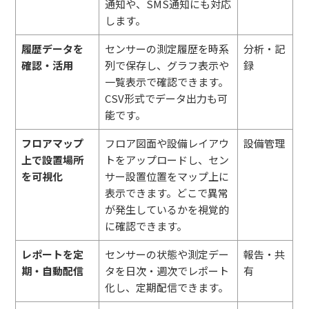
通知や、SMS通知にも対応
します。
履歴データを
センサーの測定履歴を時系
分析・記
確認・活用
列で保存し、グラフ表示や
録
一覧表示で確認できます。
CSV形式でデータ出力も可
能です。
フロアマップ
フロア図面や設備レイアウ
設備管理
上で設置場所
トをアップロードし、セン
を可視化
サー設置位置をマップ上に
表示できます。どこで異常
が発生しているかを視覚的
に確認できます。
レポートを定
センサーの状態や測定デー
報告・共
期・自動配信
タを日次・週次でレポート
有
化し、定期配信できます。