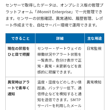
センサーで取得したデータは、オンプレミス版の管理プ
ラットフォーム「iMonnit Enterprise」で一元管理でき
ます。センサーの状態確認、異常通知、履歴管理、レポ
ート作成までを、自社サーバー環境で運用できます。
できること
詳細
主な用途
現在の状態を
センサー・ゲートウェイの
日常監視
ひと目で把握
稼働状況やアラート状態を
一覧表示。色分け表示で正
常・異常・未更新などを直
感的に把握できます。
異常時はアラ
温度・湿度などのしきい値
異常検知
ートで素早く
超過、バッテリー低下、通
通知
信停止などを検知すると通
知を送信できます。SMTP
サーバーを利用したメール