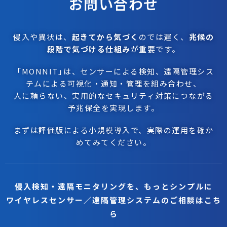
お問い合わせ
侵入や異状は、
起きてから気づく
のでは遅く、
兆候の
段階で気づける仕組み
が重要です。
「MONNIT
」
は、センサーによる検知、遠隔管理シス
テムによる可視化・通知・管理を組み合わせ、
人に頼らない、実用的なセキュリティ対策につながる
予兆保全を実現します。
まずは評価版による小規模導入で、実際の運用を確か
めてみてください。
侵入検知・遠隔モニタリングを、もっとシンプルに
ワイヤレスセンサー／遠隔管理システムのご相談はこち
ら