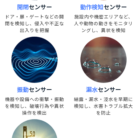
開閉
センサー
動作検知
センサー
ドア・扉・ゲートなどの
開
施設内や機密エリアなど、
閉を検知し、侵入や
不正な
人や動物の動きをモニタ
リ
出入りを把握
ングし、異状を検知
振動
センサー
漏水
センサー
機器や設備への
衝撃・振動
結露・漏水・浸水を
早期に
を検知し、
破壊行為や異状
検知し、水害
トラブル拡大
操作を検出
を防止