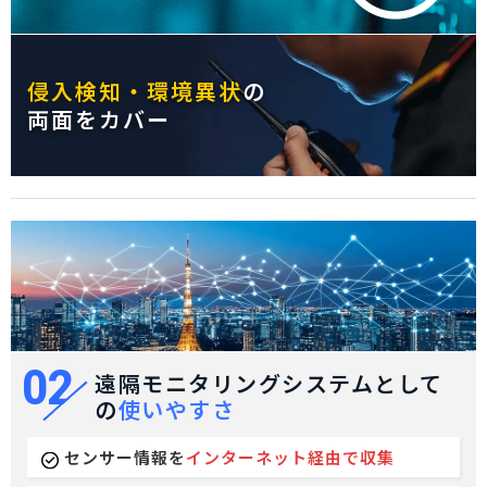
侵入検知・環境異状
の
両面をカバー
02
遠隔モニタリングシステムとして
の
使いやすさ
センサー情報を
インターネット経由で収集