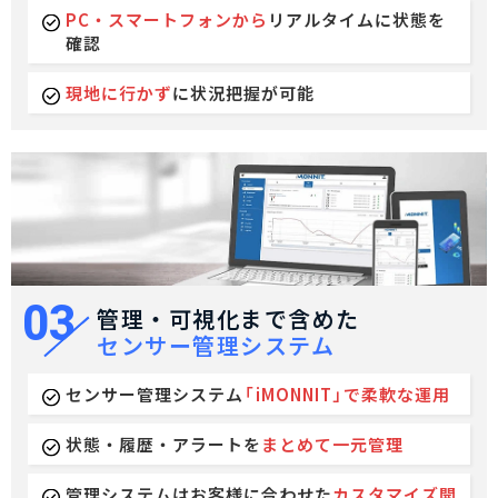
PC・スマートフォンから
リアルタイムに状態を
確認
現地に行かず
に状況把握が可能
03
管理・可視化まで含めた
センサー管理システム
センサー管理システム
「
iMONNIT
」
で柔軟な運用
状態・履歴・アラートを
まとめて一元管理
管理システムはお客様に合わせた
カスタマイズ開