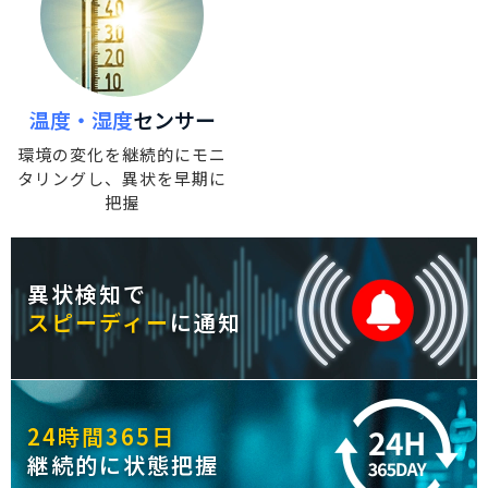
温度・湿度
センサー
環境の変化を継続的
にモニ
タリングし、
異状を早期に
把握
異状検知で
スピーディー
に
通知
24時間365日
継続的に
状態把握